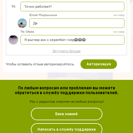
ТК
Точно работает?
Юлия Мирошкина
час назад
Да
Tfa Gfada
час назад
Я выглар акк с керамбит голд😱😱😱
Загрузить больше
Чтобы оставить отзыв авторизируйтесь.
Авторизация
По любым вопросам или проблемам вы можете
обратиться в службу поддержки пользователей.
Мы с радостью ответим на любые вопросы!
База знаний
Написать в службу поддержки