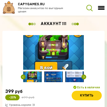
CAPYGAMES.RU
Магазин аккаунтов по выгодным
ценам
АККАУНТ 111
Есть в наличии
399
руб
КУПИТЬ
499 руб
-20%
📈 Уровень короля: 31