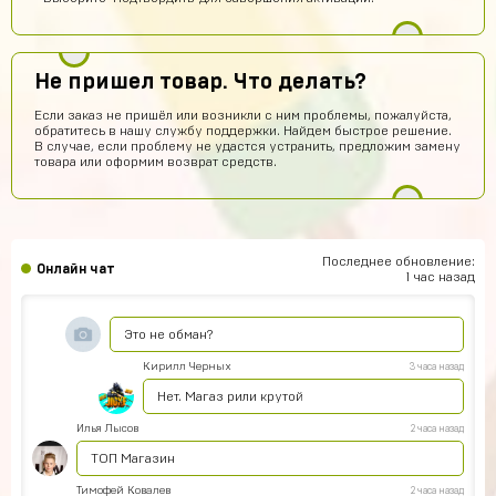
ой *работает*
Егор Карачев
6 часов назад
Не пришел товар. Что делать?
ЕК
Топ сайт!
Если заказ не пришёл или возникли с ним проблемы, пожалуйста,
dranik
5 часов назад
обратитесь в нашу службу поддержки. Найдем быстрое решение.
В случае, если проблему не удастся устранить, предложим замену
спс
товара или оформим возврат средств.
Пэндлтон Джонс
5 часов назад
Сайт просто топ
Тёма Водянников
3 часа назад
Последнее обновление:
Онлайн чат
Всё прекрасно робит аккаунт топчик))
1 час назад
Егор Климов
3 часа назад
Это не обман?
Кирилл Черных
3 часа назад
Нет. Магаз рили крутой
Илья Лысов
2 часа назад
ТОП Магазин
Тимофей Ковалев
2 часа назад