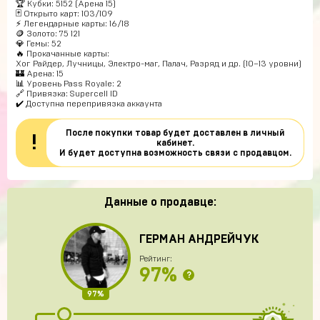
🏆 Кубки: 5152 (Арена 15)
🃏 Открыто карт: 103/109
⚡ Легендарные карты: 16/18
🪙 Золото: 75 121
💎 Гемы: 52
🔥 Прокачанные карты:
Хог Райдер, Лучницы, Электро-маг, Палач, Разряд и др. (10–13 уровни)
🏰 Арена: 15
📊 Уровень Pass Royale: 2
🔗 Привязка: Supercell ID
✔️ Доступна перепривязка аккаунта
После покупки товар будет доставлен в личный
!
кабинет.
И будет доступна возможность связи с продавцом.
Данные о продавце:
ГЕРМАН АНДРЕЙЧУК
Рейтинг:
97%
?
97%