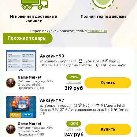
Мгновенная доставка в
Полная техподдержка
кабинет
Перед покупкой ознакомьтесь с
Условиями
Похожие товары
Аккаунт 93
📈 Уровень короля: 13 🏆 Кубки: 5804 🃏 Карты:
103/107 ⚡ Легендарные карты: 18/18 💎 Гемы: 4426
Game Market
-20%
Рейтинг продавца: 98%
Купить
399 руб
Отзывов: 68492
руб
319
Предложений: 80
Аккаунт 97
📈 Уровень короля: 12 🏆 Кубки: 4749 (Арена 14) 🃏
Карты: 99/107 ⚡ Легендарные карты: 14/18 💎 Гемы:
149
Game Market
-20%
Рейтинг продавца: 98%
Купить
309 руб
Отзывов: 68492
руб
247
Предложений: 80