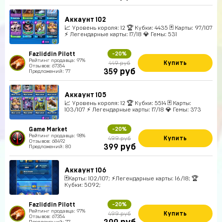
Аккаунт 102
📈 Уровень короля: 12 🏆 Кубки: 4435 🃏 Карты: 97/107
⚡ Легендарные карты: 17/18 💎 Гемы: 531
Fazliddin Pilott
-20%
Рейтинг продавца: 97%
Купить
449 руб
Отзывов: 67354
руб
359
Предложений: 77
Аккаунт 105
📈 Уровень короля: 12 🏆 Кубки: 5514 🃏 Карты:
103/107 ⚡ Легендарные карты: 17/18 💎 Гемы: 373
Game Market
-20%
Рейтинг продавца: 98%
Купить
499 руб
Отзывов: 68492
руб
399
Предложений: 80
Аккаунт 106
🃏Карты: 102/107; ⚡Легендарные карты: 16/18; 🏆
Кубки: 5092;
Fazliddin Pilott
-20%
Рейтинг продавца: 97%
Купить
499 руб
Отзывов: 67354