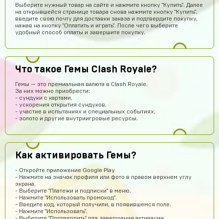
Выберите нужный товар на сайте и нажмите кнопку "Купить". Далее
на открывшейся странице товара снова нажмите кнопку "Купить",
введите свою почту для доставки заказа и подтвердите покупку,
Ера Ера
14 часов назад
нажав на кнопку "Оплатить и играть". После чего выберите
Это правда
удобный способ оплаты и завершите покупку.
Sobolev-Dimas
13 часов назад
Вроде магаз крутой
Что такое Гемы Clash Royale?
Тамерлан Хамраев
12 часов назад
Гемы — это премиальная валюта в Clash Royale.
Это рили рили
За них можно приобрести:
- сундуки с картами,
Даниил Анисимов
11 часов назад
- ускорения открытия сундуков,
- участие в испытаниях и специальных событиях,
Акк норм
- золото и другие внутриигровые ресурсы.
Алексей Полочанский
10 часов назад
Сябки😘 аккаунт получил сразу после оплаты
Как активировать Гемы?
Всеволод Кожин
9 часов назад
Пацаны сайт рили робит! Взял гемов длали промокод
- Откройте приложение Google Play
вел в гугл плей и все пришло! Я апж не поверил
- Нажмите на значок профиля или фото в правом верхнем углу
экрана.
Геннадий Быков
9 часов назад
- Выберите "Платежи и подписки" в меню.
- Нажмите "Использовать промокод".
и ахуел что за такую цену не наебали
- Введите код, который получили, в появившемся поле.
- Нажмите "Использовать".
Кирилл Иванов
7 часов назад
- Выберите "Подтвердить" для завершения активации.