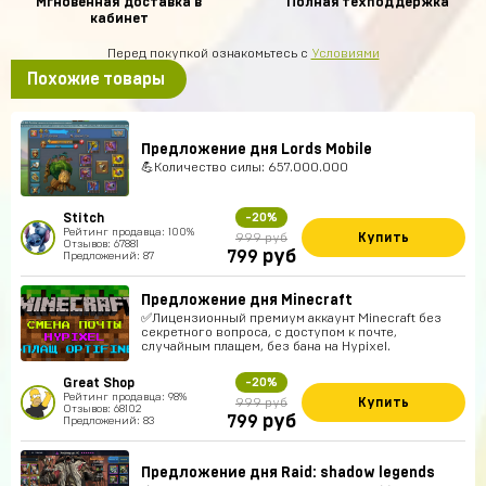
Мгновенная доставка в
Полная техподдержка
кабинет
Перед покупкой ознакомьтесь с
Условиями
Похожие товары
Предложение дня Lords Mobile
💪Количество силы: 657.000.000
Stitch
-20%
Рейтинг продавца: 100%
Купить
999 руб
Отзывов: 67881
руб
799
Предложений: 87
Предложение дня Minecraft
✅Лицензионный премиум аккаунт Minecraft без
секретного вопроса, с доступом к почте,
случайным плащем, без бана на Hypixel.
Great Shop
-20%
Рейтинг продавца: 98%
Купить
999 руб
Отзывов: 68102
руб
799
Предложений: 83
Предложение дня Raid: shadow legends