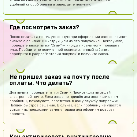
нажав на кнопку "Оплатить и играть". После чего выберите
удобный способ оплаты и завершите покупку.
Где посмотреть заказ?
После оплаты на почту, указанную при оформлении заказа, придет
письмо с ссылкой и инструкцией на его получение. Пожалуйста,
Саша Соколов
14 часов назад
проверьте также папку "Спам" — иногда письма могут попадать
туда. Пройдите по полученной ссылке в личный кабинет,
Нет магаз не кидает все клево
перейдите в раздел "История покупок" и получите заказ.
ksgs
14 часов назад
привет всем
Не пришел заказ на почту после
Хабиб Ашуров
12 часов назад
оплаты. Что делать?
Ку всем
Для начала проверьте папки Спам и Промоакции на вашей
Тамерлан Хамраев
11 часов назад
электронной почте. Если заказ не пришёл или возникли с ним
проблемы, пожалуйста, обратитесь в нашу службу поддержки.
Это рили рили
Найдем быстрое решение. В случае, если проблему не удастся
устранить, предложим замену товара или оформим возврат
Геннадий Быков
10 часов назад
средств.
да покупайй
Егор Воробьев
9 часов назад
Как ввести купленный аккаунт stand-off 2