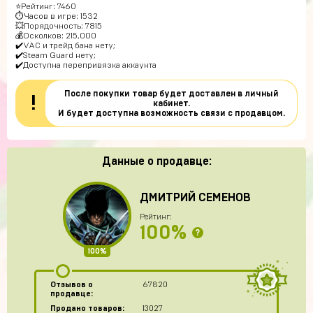
⭐️Рейтинг: 7460
⏱Часов в игре: 1532
💥Порядочность: 7815
💰Осколков: 215,000
✔️VAC и трейд бана нету;
✔️Steam Guard нету;
✔️Доступна перепривязка аккаунта
После покупки товар будет доставлен в личный
!
кабинет.
И будет доступна возможность связи с продавцом.
Данные о продавце:
ДМИТРИЙ СЕМЕНОВ
Рейтинг:
100%
?
100%
Отзывов о
67820
продавце:
Продано товаров:
13027