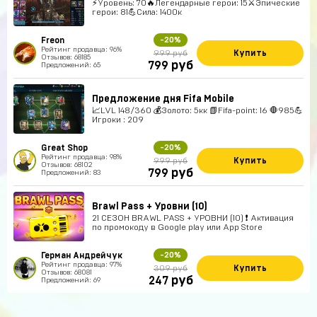
⚡Уровень: 70🔥Легендарные герои: 15⚔️Эпические
герои: 81💪Сила: 1400к
Freon
-20%
Рейтинг продавца: 96%
Купить
999 руб
Отзывов: 68185
руб
799
Предложений: 65
Предложение дня Fifa Mobile
📈LVL 148/360 💰Золото: 5кк 📗Fifa-point: 16 🛑985💪
Игроки : 209
Great Shop
-20%
Рейтинг продавца: 98%
Купить
999 руб
Отзывов: 68102
руб
799
Предложений: 83
Brawl Pass + Уровни (10)
21 СЕЗОН BRAWL PASS + УРОВНИ (10) ❗ Активация
по промокоду в Google play или App Store
Герман Андрейчук
-20%
Рейтинг продавца: 97%
Купить
309 руб
Отзывов: 68081
руб
247
Предложений: 69