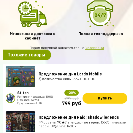
Мгновенная доставка в
Полная техподдержка
кабинет
Перед покупкой ознакомьтесь с
Условиями
Похожие товары
Предложение дня Lords Mobile
💪Количество силы: 657.000.000
Stitch
-20%
Рейтинг продавца: 100%
Купить
999 руб
Отзывов: 67963
руб
799
Предложений: 87
Предложение дня Raid: shadow legends
⚡Уровень: 70🔥Легендарные герои: 15⚔️Эпические
герои: 81💪Сила: 1400к