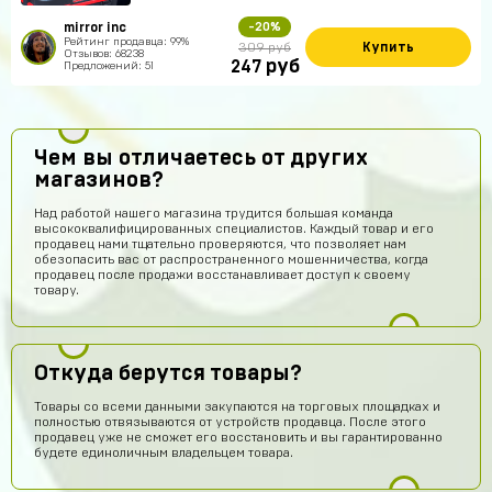
mirror inc
-20%
Рейтинг продавца: 99%
Купить
309 руб
Отзывов: 68238
руб
247
Предложений: 51
Чем вы отличаетесь от других
магазинов?
Над работой нашего магазина трудится большая команда
высококвалифицированных специалистов. Каждый товар и его
продавец нами тщательно проверяются, что позволяет нам
обезопасить вас от распространенного мошенничества, когда
продавец после продажи восстанавливает доступ к своему
товару.
Откуда берутся товары?
Товары со всеми данными закупаются на торговых площадках и
полностью отвязываются от устройств продавца. После этого
продавец уже не сможет его восстановить и вы гарантированно
Илья Хакерович
15 часов назад
будете единоличным владельцем товара.
ТОП АК ПОЛУЧИЛ)))