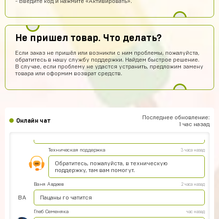
- Введите код и нажмите «Активировать».
Дима Ганюшин
7 часов назад
А как купить ак через билайн
Евгений Пирогов
6 часов назад
Не пришел товар. Что делать?
Это честно?
Если заказ не пришёл или возникли с ним проблемы, пожалуйста,
обратитесь в нашу службу поддержки. Найдем быстрое решение.
Денис Щетинин
6 часов назад
В случае, если проблему не удастся устранить, предложим замену
товара или оформим возврат средств.
на почту придти должно
Дима Кудрявцев
4 часа назад
Сайт норм ? Хочу акк купить
Серёжа Ламбин
3 часа назад
Последнее обновление:
Онлайн чат
1 час назад
Подскажите пожалуйста у меня у одного так что когда
ввожу данные карты имя держателя не работает ?
Техническая поддержка
3 часа назад
Обратитесь, пожалуйста, в техническую
поддержку, там вам помогут.
Ваня Авдеев
2 часа назад
ВА
Пацаны го чатится
Глеб Семеняка
час назад