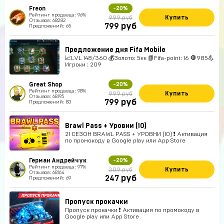
Freon
-20%
Рейтинг продавца: 96%
Купить
999 руб
Отзывов: 68282
руб
799
Предложений: 65
Предложение дня Fifa Mobile
📈LVL 148/360 💰Золото: 5кк 📗Fifa-point: 16 🛑985💪
Игроки : 209
Great Shop
-20%
Рейтинг продавца: 98%
Купить
999 руб
Отзывов: 68195
руб
799
Предложений: 83
Brawl Pass + Уровни (10)
21 СЕЗОН BRAWL PASS + УРОВНИ (10) ❗ Активация
по промокоду в Google play или App Store
Герман Андрейчук
-20%
Рейтинг продавца: 97%
Купить
309 руб
Отзывов: 68164
руб
247
Предложений: 69
Пропуск прокачки
Пропуск прокачки ❗ Активация по промокоду в
Google play или App Store