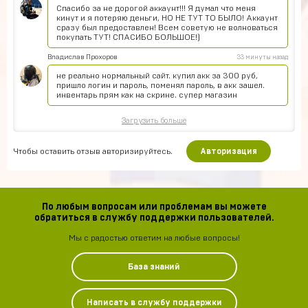
Спасибо за не дорогой аккаунт!!! Я думал что меня
кинут и я потеряю деньги, НО НЕ ТУТ ТО БЫЛО! Аккаунт
сразу был предоставлен! Всем советую не волноваться
покупать ТУТ! СПАСИБО БОЛЬШОЕ!)
Владислав Прохоров
33 минуты назад
не реально нормальный сайт. купил акк за 300 руб,
пришло логин и пароль, поменял пароль, в акк зашел.
инвентарь прям как на скрине. супер магазин
Загрузить больше
Чтобы оставить отзыв авторизируйтесь.
Авторизация
По любым вопросам или проблемам вы можете
обратиться в службу поддержки пользователей.
Мы с радостью ответим на любые вопросы!
База знаний
Написать в службу поддержки