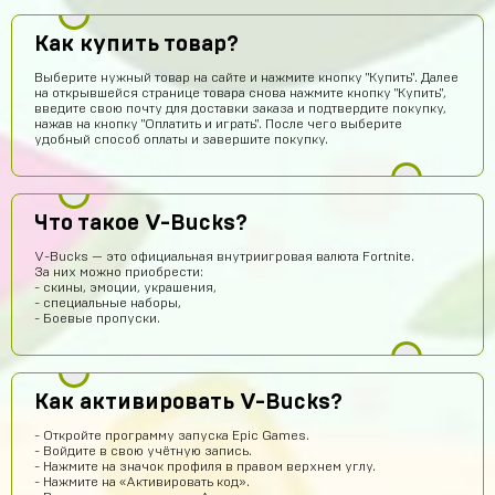
Волчонок Волков
13 часов назад
Как купить товар?
Куда аккаунт приходит
Выберите нужный товар на сайте и нажмите кнопку "Купить". Далее
Михантер Шут
13 часов назад
на открывшейся странице товара снова нажмите кнопку "Купить",
На почту
введите свою почту для доставки заказа и подтвердите покупку,
нажав на кнопку "Оплатить и играть". После чего выберите
удобный способ оплаты и завершите покупку.
AlexGAMER00
13 часов назад
На емаил
Павел Лавренчук
12 часов назад
Что такое V-Bucks?
Все быстро и понятно! Всем рекомендую!
V-Bucks — это официальная внутриигровая валюта Fortnite.
dragon
11 часов назад
За них можно приобрести:
- скины, эмоции, украшения,
Завтра закину 1000 будем проверку делать
- специальные наборы,
- Боевые пропуски.
Ilias Amandyq
10 часов назад
крутой сайт
Илья Лобазов
9 часов назад
Как активировать V-Bucks?
Пацаны рил не обманывают
- Откройте программу запуска Epic Games.
Данил Петров
9 часов назад
- Войдите в свою учётную запись.
- Нажмите на значок профиля в правом верхнем углу.
ДП
Все дошло спасибо
- Нажмите на «Активировать код».