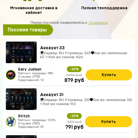
Мгновенная доставка в
Полная техподдержка
кабинет
Перед покупкой ознакомьтесь с
Условиями
Похожие товары
Аккаунт 33
🌍Сервер: RU ⚡Уровень: 349🛡Кол-во чемпионов:
147 ✨Кол-во скинов: 826
Gary Judson
-20%
Рейтинг продавца: 98%
Купить
1099 руб
Отзывов: 67785
руб
879
Предложений: 92
Аккаунт 31
🌍Сервер: RU ⚡Уровень: 351🛡Кол-во чемпионов: 145
✨Кол-во скинов: 152
Stitch
-20%
Рейтинг продавца: 100%
Купить
989 руб
Отзывов: 67874
руб
791
Предложений: 87