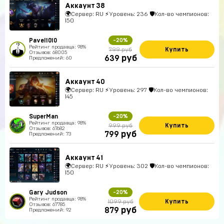
Аккаунт 38
🌍Сервер: RU ⚡Уровень: 236 🛡Кол-во чемпионов:
150
Pavel1010
-20%
Рейтинг продавца: 98%
Купить
799 руб
Отзывов: 68005
руб
639
Предложений: 60
Аккаунт 40
🌍Сервер: RU ⚡Уровень: 297 🛡Кол-во чемпионов:
145
SuperMan
-20%
Рейтинг продавца: 98%
Купить
999 руб
Отзывов: 67682
руб
799
Предложений: 73
Аккаунт 41
🌍Сервер: RU ⚡Уровень: 302 🛡Кол-во чемпионов:
150
Gary Judson
-20%
Рейтинг продавца: 98%
Купить
1099 руб
Отзывов: 67785
руб
879
Предложений: 92