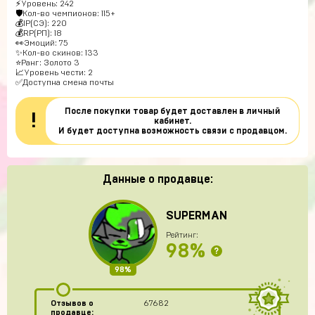
⚡Уровень: 242
🛡Кол-во чемпионов: 115+
💰IP(СЭ): 220
💰RP(РП): 18
👀Эмоций: 75
✨Кол-во скинов: 133
⭐️Ранг: Золото 3
📈Уровень чести: 2
✅Доступна смена почты
После покупки товар будет доставлен в личный
!
кабинет.
И будет доступна возможность связи с продавцом.
Данные о продавце:
SUPERMAN
Рейтинг:
98%
?
98%
Отзывов о
67682
продавце: