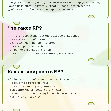
введите свою почту для доставки заказа и подтвердите покупку,
нажав на кнопку "Оплатить и играть". После чего выберите
удобный способ оплаты и завершите покупку.
Егор Карачев
14 часов назад
ЕК
Топ сайт!
Что такое RP?
Илья Чупраков
14 часов назад
RP — это премиальная валюта в League of Legends.
За них можно приобрести:
Подскажите как решить проблему с оплатой через
- скины для чемпионов и тотемов,
телефон, вечная загрузка
- боевые пропуска и наборы,
- открытие сундуков и ключей,
Артём Пащенко
13 часов назад
- доступ к эксклюзивному контенту в магазине.
Топ
Vladimir Shumskiy
12 часов назад
Как активировать RP?
Классный сайт и товары!
Даниил Смирнов
12 часов назад
- Войдите в игровой клиент League of Legends.
- Перейдите в магазин игры.
Как пополнить боланс
- Нажмите на кнопку «Купить RP».
- Выберите Карты предоплаты и коды.
Rimma Margaryan
11 часов назад
- Введите код. Не используйте пробелы и дефисы.
- Нажмите «Отправить».
Там с верху есть твой акк в левом верхнем углу и
там у тебя 0 рублей на них нажимай и всё
Саша Соколов
9 часов назад