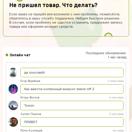
Не пришел товар. Что делать?
Нет магаз не кидает все клево
Если заказ не пришёл или возникли с ним проблемы, пожалуйста,
ksgs
9 часов назад
обратитесь в нашу службу поддержки. Найдем быстрое решение.
В случае, если проблему не удастся устранить, предложим замену
привет всем
товара или оформим возврат средств.
Хабиб Ашуров
8 часов назад
Ку всем
Тамерлан Хамраев
6 часов назад
Последнее обновление:
Онлайн чат
Это рили рили
1 час назад
Геннадий Быков
6 часов назад
да покупайй
Егор Воробьев
5 часов назад
Как ввести купленный аккаунт stand-off 2
Игорь Волков
4 часа назад
Тоооп
Артем Парков
2 часа назад
ПРИВЕТ
Рома Кузнецов
час назад