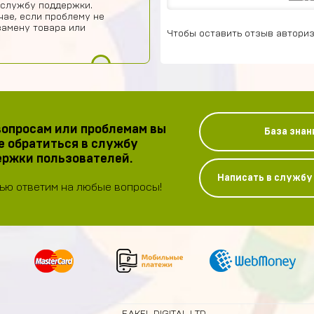
 службу поддержки.
чае, если проблему не
замену товара или
Чтобы оставить отзыв авториз
опросам или проблемам вы
База знан
 обратиться в службу
ржки пользователей.
Написать в служб
ью ответим на любые вопросы!