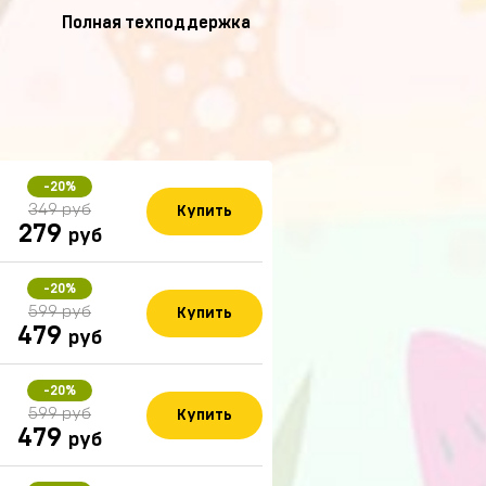
Полная техподдержка
-20%
349 руб
Купить
279
руб
-20%
599 руб
Купить
479
руб
-20%
599 руб
Купить
479
руб