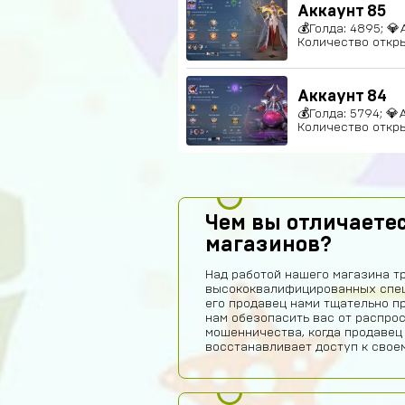
Аккаунт 85
💰Голда: 4895; 💎
Количество откры
Аккаунт 84
💰Голда: 5794; 💎
Количество откры
Чем вы отличаетес
магазинов?
Над работой нашего магазина т
высококвалифицированных спец
его продавец нами тщательно п
нам обезопасить вас от распро
мошенничества, когда продавец
восстанавливает доступ к своем