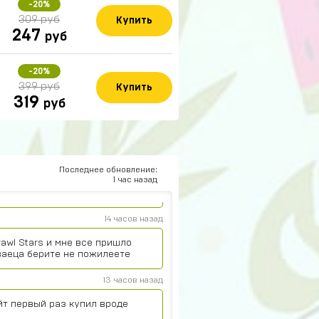
-20%
309 руб
Купить
247
руб
-20%
399 руб
Купить
319
руб
15 часов назад
Последнее обновление:
1 час назад
14 часов назад
rawl Stars и мне все пришло
ваеца берите не пожилеете
13 часов назад
йт первый раз купил вроде