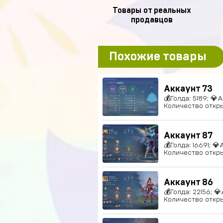
Товары от реальных
продавцов
Похожие товары
Аккаунт 73
💰Голда: 5189; 💎А
Количество откры
Аккаунт 87
💰Голда: 16691; 💎
Количество откры
Аккаунт 86
💰Голда: 22156; 💎
Количество откры