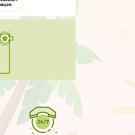
 кабинет.
авцом.