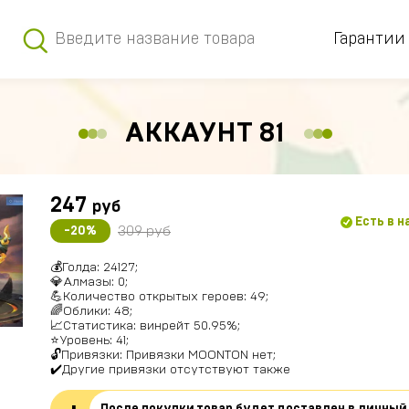
Гарантии
АККАУНТ 81
247
руб
Есть в 
309 руб
-20%
💰
Голда
: 24127;
💎
Алмазы
: 0;
💪Количество открытых героев: 49;
🌈Облики: 48;
📈Статистика: винрейт 50.95%;
⭐️Уровень: 41;
🔓Привязки: Привязки MOONTON нет;
✔️Другие привязки отсутствуют также