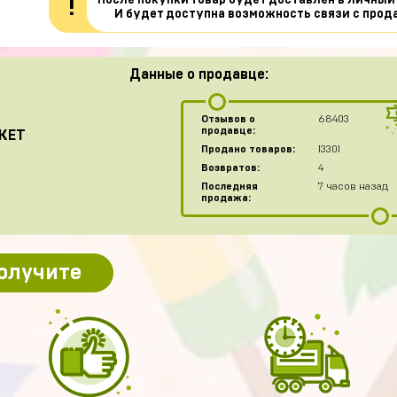
После покупки товар будет доставлен в личный
!
И будет доступна возможность связи с прод
Данные о продавце:
Отзывов о
68403
продавце:
KET
Продано товаров:
13301
Возвратов:
4
Последняя
7 часов назад
продажа:
получите