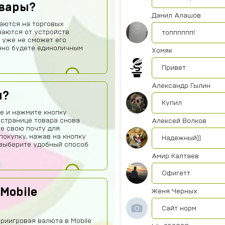
овары?
Данил Алашов
аются на торговых
ваются от устройств
топппппп!
 уже не сможет его
нно будете единоличным
Хомяк
Привет
Александр Гылин
ы?
Купил
е и нажмите кнопку
 странице товара снова
Алексей Волков
те свою почту для
покупку, нажав на кнопку
Надежный))
о выберите удобный способ
Амир Калтаев
Офигетт
Mobile
Женя Черных
Сайт норм
риигровая валюта в Mobile