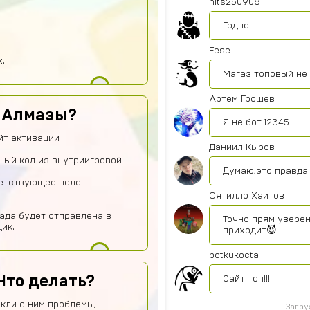
hits250908
Годно
Fese
.
Магаз топовый не
Артём Грошев
ь Алмазы?
Я не бот 12345
йт активации
Даниил Кыров
ный код из внутриигровой
Думаю,это правда 
ветствующее поле.
Оятилло Хаитов
ада будет отправлена в
Точно прям уверен
ик.
приходит😈
potkukocta
Что делать?
Сайт топ!!!
кли с ним проблемы,
Загру