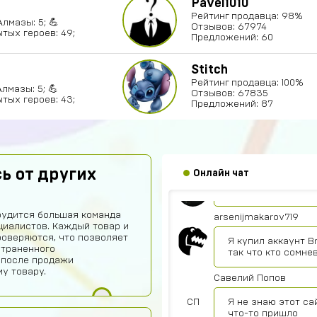
Pavel1010
Рейтинг продавца: 98%
Алмазы: 5; 💪
Отзывов: 67974
тых героев: 49;
Предложений: 60
Stitch
Рейтинг продавца: 100%
Алмазы: 5; 💪
Отзывов: 67835
тых героев: 43;
Предложений: 87
Denisych Tablovsky
ь от других
Онлайн чат
здравствуйте
рудится большая команда
arsenijmakarov719
иалистов. Каждый товар и
роверяются, что позволяет
Я купил аккаунт B
страненного
так что кто сомне
 после продажи
у товару.
Савелий Попов
СП
Я не знаю этот са
что-то пришло