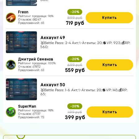
Freon
-20%
Рейтинг продавца: 96%
Купить
899 руб
Отзывов: 68247
руб
719
Предложений: 65
Аккаунт 49
🥈Battle Pass: 2-4 Акт;✨Агенты: 20;💲VP: 923;💰RP:
560;
Дмитрий Семенов
-20%
Рейтинг продавца: 100%
Купить
699 руб
Отзывов: 67872
руб
559
Предложений: 63
Аккаунт 50
🥈Battle Pass: 1-6 Акт;✨Агенты: 20;💲VP: 145;💰RP:
65;
SuperMan
-20%
Рейтинг продавца: 98%
Купить
499 руб
Отзывов: 67737
руб
399
Предложений: 73