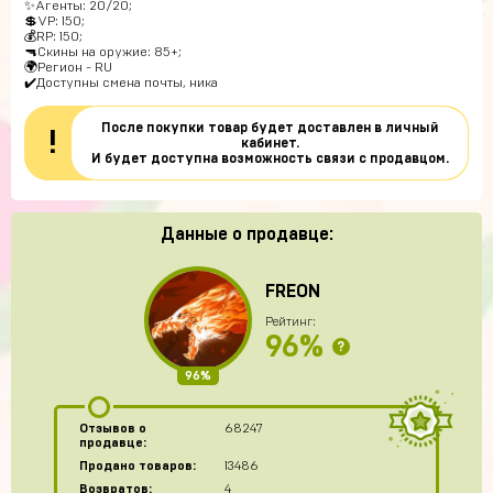
✨Агенты: 20/20;
💲VP: 150;
💰RP: 150;
🔫Скины на оружие: 85+;
🌍Регион - RU
✔️Доступны смена почты, ника
После покупки товар будет доставлен в личный
!
кабинет.
И будет доступна возможность связи с продавцом.
Данные о продавце:
FREON
Рейтинг:
96%
?
96%
Отзывов о
68247
продавце:
Продано товаров:
13486
Возвратов:
4