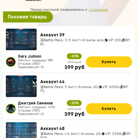
Перед покупкой ознакомьтесь с
Условиями
Похожие товары
Аккаунт 39
🥈Battle Pass: 3-5 Акт;✨Агенты: все;💲VP: 120;💰RP:
10;
Gary Judson
-20%
Рейтинг продавца: 98%
Купить
499 руб
Отзывов: 67847
руб
399
Предложений: 92
Аккаунт 44
🥈Battle Pass: 5 Акт;✨Агенты: 20;💲VP: 6590;💰RP:
75;
Дмитрий Семенов
-20%
Рейтинг продавца: 100%
Купить
499 руб
Отзывов: 67872
руб
399
Предложений: 63
Аккаунт 48
🥈Battle Pass: 1-6 Акт;✨Агенты: 20;💲VP: 3258;💰RP:
805;