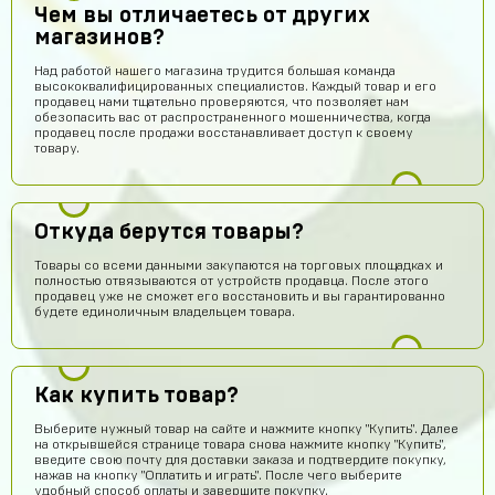
Чем вы отличаетесь от других
магазинов?
Над работой нашего магазина трудится большая команда
высококвалифицированных специалистов. Каждый товар и его
продавец нами тщательно проверяются, что позволяет нам
обезопасить вас от распространенного мошенничества, когда
продавец после продажи восстанавливает доступ к своему
товару.
Откуда берутся товары?
Товары со всеми данными закупаются на торговых площадках и
полностью отвязываются от устройств продавца. После этого
продавец уже не сможет его восстановить и вы гарантированно
будете единоличным владельцем товара.
Тамерлан Хамраев
14 часов назад
Как купить товар?
Это рили рили
Выберите нужный товар на сайте и нажмите кнопку "Купить". Далее
на открывшейся странице товара снова нажмите кнопку "Купить",
Даниил Анисимов
14 часов назад
введите свою почту для доставки заказа и подтвердите покупку,
Акк норм
нажав на кнопку "Оплатить и играть". После чего выберите
удобный способ оплаты и завершите покупку.