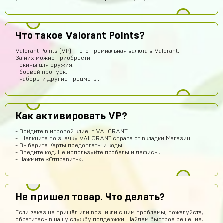
Алексей Полочанский
13 часов назад
Сябки😘 аккаунт получил сразу после оплаты
Всеволод Кожин
11 часов назад
Что такое Valorant Points?
Пацаны сайт рили робит! Взял гемов длали промокод
Valorant Points (VP) — это премиальная валюта в Valorant.
вел в гугл плей и все пришло! Я апж не поверил
За них можно приобрести:
- скины для оружия,
Геннадий Быков
11 часов назад
- боевой пропуск,
- наборы и другие предметы.
и ахуел что за такую цену не наебали
Кирилл Иванов
10 часов назад
ой *работает*
Как активировать VP?
Егор Карачев
8 часов назад
- Войдите в игровой клиент VALORANT.
ЕК
Топ сайт!
- Щелкните по значку VALORANT справа от вкладки Магазин.
- Выберите Карты предоплаты и коды.
dranik
8 часов назад
- Введите код. Не используйте пробелы и дефисы.
- Нажмите «Отправить».
спс
Пэндлтон Джонс
7 часов назад
Сайт просто топ
Не пришел товар. Что делать?
Тёма Водянников
5 часов назад
Если заказ не пришёл или возникли с ним проблемы, пожалуйста,
обратитесь в нашу службу поддержки. Найдем быстрое решение.
Всё прекрасно робит аккаунт топчик))