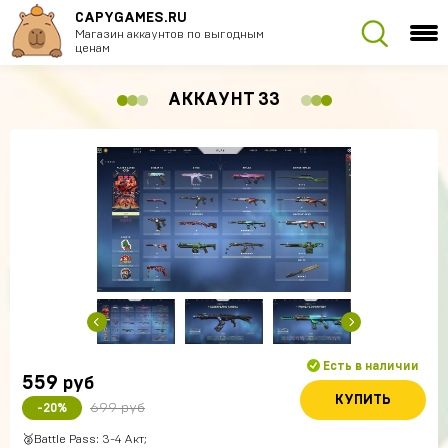
CAPYGAMES.RU
Магазин аккаунтов по выгодным
ценам
АККАУНТ 33
Есть в наличии
559
руб
КУПИТЬ
699 руб
-20%
🥈Battle Pass: 3-4 Акт;