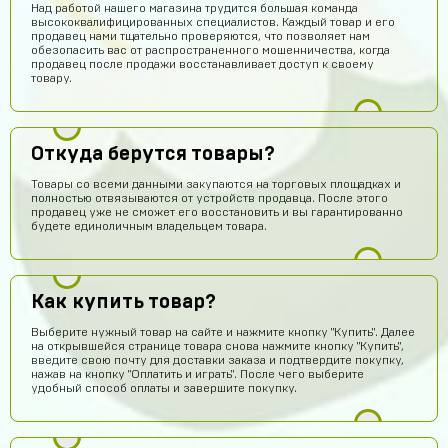
Над работой нашего магазина трудится большая команда
высококвалифицированных специалистов. Каждый товар и его
продавец нами тщательно проверяются, что позволяет нам
обезопасить вас от распространенного мошенничества, когда
продавец после продажи восстанавливает доступ к своему
товару.
Откуда берутся товары?
Товары со всеми данными закупаются на торговых площадках и
полностью отвязываются от устройств продавца. После этого
продавец уже не сможет его восстановить и вы гарантированно
будете единоличным владельцем товара.
Как купить товар?
Гавриил Воронцов
15 часов назад
Выберите нужный товар на сайте и нажмите кнопку "Купить". Далее
Сейчас проверю
на открывшейся странице товара снова нажмите кнопку "Купить",
введите свою почту для доставки заказа и подтвердите покупку,
нажав на кнопку "Оплатить и играть". После чего выберите
Кирилл Милов
15 часов назад
удобный способ оплаты и завершите покупку.
Норм???
Ера Ера
14 часов назад