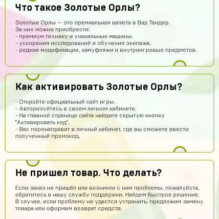
Это правда
Что такое Золотые Орлы?
Sobolev-Dimas
13 часов назад
Золотые Орлы — это премиальная валюта в Вар Тандер.
За них можно приобрести:
Вроде магаз крутой
- премиум технику и уникальные машины,
- ускорения исследований и обучения экипажа,
Тамерлан Хамраев
12 часов назад
- редкие модификации, камуфляжи и внутриигровые предметов.
Это рили рили
Даниил Анисимов
11 часов назад
Как активировать Золотые Орлы?
Акк норм
Алексей Полочанский
10 часов назад
- Откройте официальный сайт игры.
- Авторизуйтесь в своем личном кабинете.
Сябки😘 аккаунт получил сразу после оплаты
- На главной странице сайта найдите скрытую кнопку
"Активировать код".
Всеволод Кожин
9 часов назад
- Вас перенаправит в личный кабинет, где вы сможете ввести
полученный промокод.
Пацаны сайт рили робит! Взял гемов длали промокод
вел в гугл плей и все пришло! Я апж не поверил
Геннадий Быков
8 часов назад
Не пришел товар. Что делать?
и ахуел что за такую цену не наебали
Если заказ не пришёл или возникли с ним проблемы, пожалуйста,
Кирилл Иванов
7 часов назад
обратитесь в нашу службу поддержки. Найдем быстрое решение.
В случае, если проблему не удастся устранить, предложим замену
ой *работает*
товара или оформим возврат средств.
Егор Карачев
5 часов назад