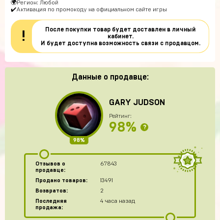
🌍Регион: Любой
✔️Активация по промокоду на официальном сайте игры
После покупки товар будет доставлен в личный
!
кабинет.
И будет доступна возможность связи с продавцом.
Данные о продавце:
GARY JUDSON
Рейтинг:
98%
?
98%
Отзывов о
67843
продавце:
Продано товаров:
13491
Возвратов:
2
Последняя
4 часа назад
продажа: