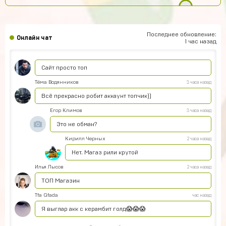
ЕК
Топ сайт!
dranik
5 часов назад
Последнее обновление:
Онлайн чат
спс
1 час назад
Пэндлтон Джонс
4 часа назад
Сайт просто топ
Тёма Водянников
3 часа назад
Всё прекрасно робит аккаунт топчик))
Егор Климов
3 часа назад
Это не обман?
Кирилл Черных
2 часа назад
Нет. Магаз рили крутой
Илья Лысов
2 часа назад
ТОП Магазин
Tfa Gfada
час назад
Я выглар акк с керамбит голд😱😱😱