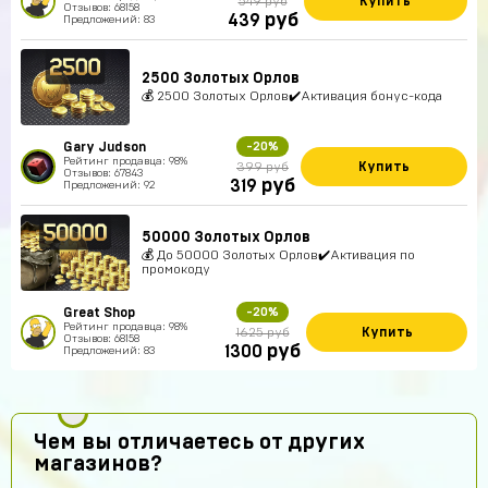
Купить
549 руб
Отзывов: 68158
руб
439
Предложений: 83
2500 Золотых Орлов
💰 2500 Золотых Орлов✔️Активация бонус-кода
Gary Judson
-20%
Рейтинг продавца: 98%
Купить
399 руб
Отзывов: 67843
руб
319
Предложений: 92
50000 Золотых Орлов
💰 До 50000 Золотых Орлов✔️Активация по
промокоду
Great Shop
-20%
Рейтинг продавца: 98%
Купить
1625 руб
Отзывов: 68158
руб
1300
Предложений: 83
Чем вы отличаетесь от других
магазинов?