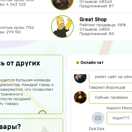
Отзывов: 68360
ы: 4 343 325
Предложений: 87
Great Shop
Рейтинг продавца: 98%
akimgotovsev2019
олотые орлы: 1756
Отзывов: 68155
ы: 299 510
Предложений: 83
здарова
Джон
Аккаунт пришёл
ь от других
Онлайн чат
Тебе какая разница 
ребят сайт не обм
рудится большая команда
иалистов. Каждый товар и
Гавриил Воронцов
роверяются, что позволяет
страненного
Сейчас проверю
 после продажи
у товару.
Кирилл Мил
Норм???
овары?
Ера Ера