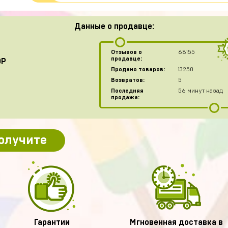
Данные о продавце:
Отзывов о
68155
продавце:
OP
Продано товаров:
13250
Возвратов:
5
Последняя
56 минут назад
продажа:
получите
Гарантии
Мгновенная доставка в