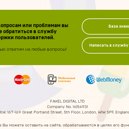
опросам или проблемам вы
База знан
 обратиться в службу
ржки пользователей.
Написать в служб
ью ответим на любые вопросы!
FAKEL DIGITAL LTD
Company No. 16154931
ice: 167-169 Great Portland Street, 5th Floor, London, W1W 5PF, Engla
 Вы можете оставить на сайте, обрабатываются в целях его фун