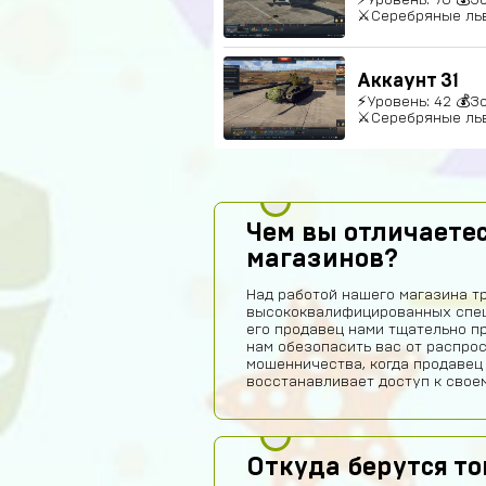
⚔Серебряные льв
Аккаунт 31
⚡Уровень: 42 💰З
⚔Серебряные льв
Чем вы отличаетес
магазинов?
Над работой нашего магазина т
высококвалифицированных спец
его продавец нами тщательно п
нам обезопасить вас от распро
мошенничества, когда продавец
восстанавливает доступ к своем
Откуда берутся т