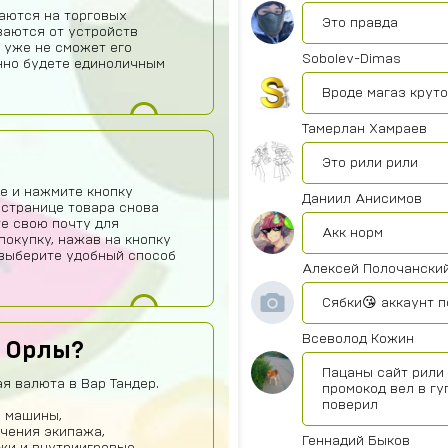
аются на торговых
Это правда
ваются от устройств
 уже не сможет его
Sobolev-Dimas
нно будете единоличным
Вроде магаз крут
Тамерлан Хамраев
Это рили рили
е и нажмите кнопку
Даниил Анисимов
 странице товара снова
те свою почту для
Акк норм
покупку, нажав на кнопку
о выберите удобный способ
Алексей Полочански
Сябки😘 аккаунт 
Всеволод Кожин
е Орлы?
Пацаны сайт рили 
я валюта в Вар Тандер.
промокод вел в гу
поверил
е машины,
учения экипажа,
Геннадий Быков